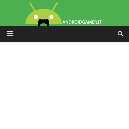
AndroidGamer.it