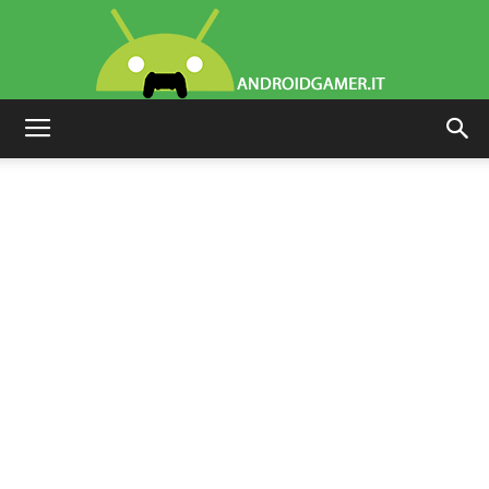
AndroidGamer.it