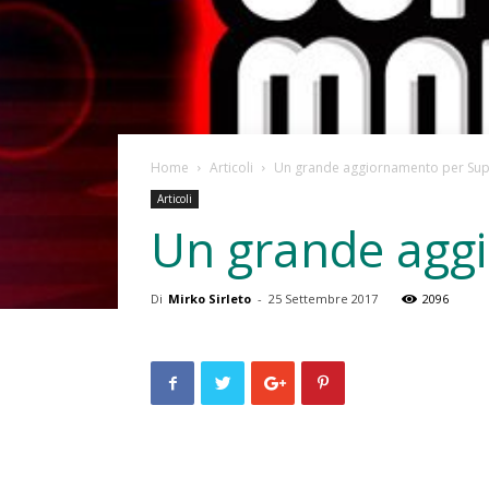
Home
Articoli
Un grande aggiornamento per Sup
Articoli
Un grande agg
Di
Mirko Sirleto
-
25 Settembre 2017
2096