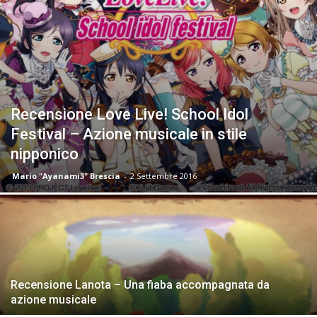
Recensione Love Live! School Idol
Festival – Azione musicale in stile
nipponico
Mario "Ayanami3" Brescia
-
2 Settembre 2016
Recensione Lanota – Una fiaba accompagnata da
azione musicale