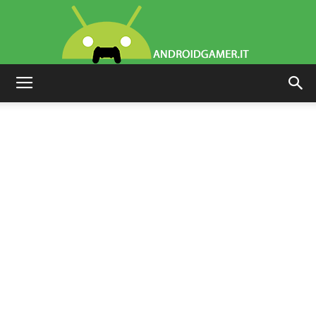
AndroidGamer.it