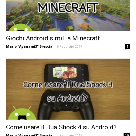
Giochi Android simili a Minecraft
Mario "Ayanami3" Brescia
-
6 Febbraio 2017
1
Come usare il DualShock 4 su Android?
Mario "Ayanami3" Brescia
-
4 Febbraio 2017
10