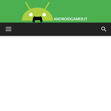
AndroidGamer.it