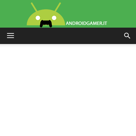
AndroidGamer.it