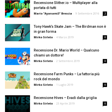
Recensione Slither.io – Multiplayer alla
portata di tutti
Mario "Ayanami3" Brescia
-
9 Settembre 2016
2
Tony Hawk’s Skate Jam – The Birdman non è
in gran forma
Mirko Sirleto
-
4 Marzo 2019
0
Recensione Dr. Mario World – Qualcuno
chiami un dottore!
Mirko Sirleto
-
2 Settembre 2019
0
Recensione Farm Punks – La fattoria più
rock del mondo
Mirko Sirleto
-
1 Luglio 2019
0
Recensione Hives – Evadi dalla griglia
Mirko Sirleto
-
23 Aprile 2019
0