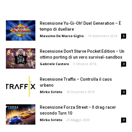
Recensione Yu-Gi-Oh! Duel Generation – È
tempo di duellare
Massimo De Marco Giglio
-
14 Settembre 2016
6
Recensione Don’t Starve Pocket Edition – Un
ottimo porting di un vero survival-sandbox
Gabriele Castoro
-
3 Ottobre 2016
0
Recensione Traffix – Controlla il caos
urbano
Mirko Sirleto
-
18 Dicembre 2019
0
Recensione Forza Street – Il drag racer
secondo Turn 10
Mirko Sirleto
-
25 Maggio 2020
0